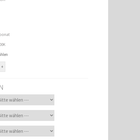
rbonat
700K
ählen
N