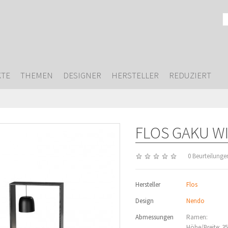
TE
THEMEN
DESIGNER
HERSTELLER
REDUZIERT
FLOS GAKU W
0 Beurteilunge
Hersteller
Flos
Design
Nendo
Abmessungen
Ramen:
Höhe/Breite: 3