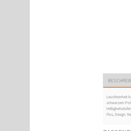
BESCHREI
Leuchteinheit b
schwarzem Poly
Helligkeitsstuf
Flos, Design: N