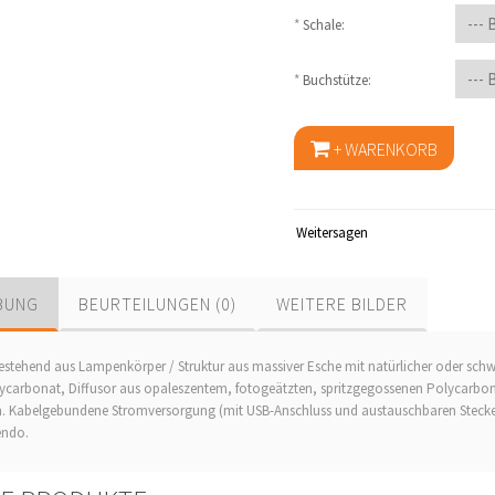
*
Schale:
*
Buchstütze:
Weitersagen
BUNG
BEURTEILUNGEN (0)
WEITERE BILDER
estehend aus Lampenkörper / Struktur aus massiver Esche mit natürlicher oder sch
carbonat, Diffusor aus opaleszentem, fotogeätzten, spritzgegossenen Polycarbon
en. Kabelgebundene Stromversorgung (mit USB-Anschluss und austauschbaren Stecker
endo.