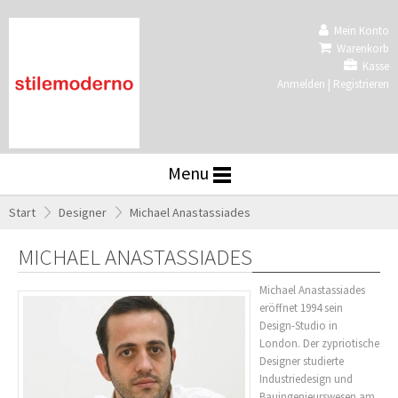
Mein Konto
Warenkorb
Kasse
Anmelden
|
Registrieren
Menu
Start
»
Designer
»
Michael Anastassiades
MICHAEL ANASTASSIADES
Michael Anastassiades
eröffnet 1994 sein
Design-Studio in
London. Der zypriotische
Designer studierte
Industriedesign und
Bauingenieurswesen am