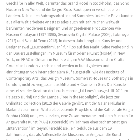
Geschäfte in aller Welt, darunter das Grand Hotel in Stockholm, das Soho
House in New York und die Sergio Rossi Boutiquen in verschiedenen
Ländern. Neben den Auftragsarbeiten und Sammlerstücken für Privatkunden
aus aller Welt arbeitete Anastassiades auch mit zahlreichen weltweit
berühmten modernen Designern und angesehenen Produzenten wie
Hussein Chalayan (1997-1998), Swarovski Crystal Palace (2004), Lobmeyer
(2012) und Svenskt Tenn (2013). In diesem Jahr bringt der Künstler und
Designer zwei „Leuchtenfamilien” für Flos auf den Markt. Seine Werke sind in
den Dauerausstellungen im Museum für moderne Kunst (MoMA) in New
York, im FRAC in Orleans in Frankreich, im V&A Museum und im Crafts
Council in London zu sehen und werden in Kunstgalerien und -
einrichtungen von internationalem Ruf ausgestellt, wie das Institute of
Contemporary Arts, das Design Museum, Somerset House und Sotherby's in
London, nicht zu vergessen das Mitterand + Cramer in Genf. Der Künstler
arbeitet seit der Kreation der Leuchtenserie „Lit Lines”(ausgestellt 2011 im
Palazzo Durini) und der Lampe „Tree in the Moonlight”, die jetzt zur
Unlimited Collection (2012) der Galerie gehört, mit der Galerie Nilufar in
Mailand zusammen. Weitere bedeutende Projekte sind die Kathedrale Hagia
Sophia (2006) und, erst kürzlich, eine Zusammenarbeit mit dem Museum für
Angewandte Kunst (MAK) (Österreich) im Rahmen einer sechsmonatigen
„Intervention” im Geymüllerschlössel, ein Gebäude aus dem 19.
Jahrhundert, das als Außenstelle des Museums für Angewandte Kunst