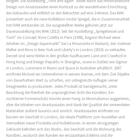
fungiert. Die Ausstellung „Time and Again” bildet durch das minimalistische
Design von Anastassiades einen Kontrast zu der wunderbaren Einrichtung
des Gebäudes und entführt so den Betrachter auf eine Zeitreise. Das MAK
präsentiert auch die neue Kollektion runder Spiegel, die in Zusammenarbeit
mit FIAM entstanden ist. Die ausgestellten Werke gehören jetzt zur
Dauerausstellung des MAK (2012). Seit der Ausstellung „Spiegelsessel und
Tisch” im Concept Store Coletta in Paris (1998), begann Michael seine
Arbeiten im „Design-Supermarkt” bei La Rinascente in Mailand, den Galerien
Matter and Moss in New York und Liberty's in London (2010) zu verkaufen.
Derzeit sind seine Werke in den großen Kaufhäusern Lane and Crawford in
Hong Kong und Design Republic in Shanghai, sowie in Outlets wie Sigmar
in London, Luminaire in Miami und Space in Australien erhältlich. 2007
eröffnete Michael ein Unternehmen in seinem Namen, mit dem Ziel Objekte
von dauerhaftem Wert zu schaffen, um unbegrenzte Auflagen seiner
Designwerke zu produzieren. Jedes Produkt ist handgemacht, unter
Beachtung der Reinheit der ursprünglichen Sicht des Künstlers. Ein
nüchterner Formenschatz könnte einen Hang zu Minimalismus suggerieren,
aber die Arbeiten von Anastassiades sind dank der Qualität der verwendeten
Materialien äußerst luxuriös und sinnlich. Anastassiades eröffnete vor
kurzem ein Geschäft in London, die ideale Plattform zum Ausstellen und
Vermarkten neuer Produkte und Kollektionen. In einem einzigartigen
Gebäude befinden sich das Studio, das Geschäft und die Wohnung des
Künstlers, wodurch den Kunden ein einzigartiges Erlebnis und die