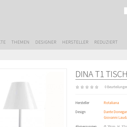
TE
THEMEN
DESIGNER
HERSTELLER
REDUZIERT
DINA T1 TIS
0 Beurteilunge
Hersteller
Rotaliana
Design
Dante Donegan
Giovanni Laud
Abmessungen
Ø 20cm, H. 37